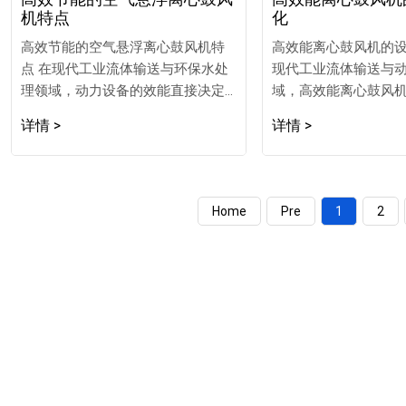
机特点
化
高效节能的空气悬浮离心鼓风机特
高效能离心鼓风机的设计
点 在现代工业流体输送与环保水处
现代工业流体输送与
理领域，动力设备的效能直接决定
域，高效能离心鼓风
了企业的运营成本与低碳转型的成
的能量转换效率、极
详情 >
详情 >
败。高效节能的空气悬浮离心鼓风
性和出色的噪音控制
机作为新一代流体机械的杰出代
化工、环保、电力及
表，凭借其颠覆性的空气轴承技
可或缺的核心动力设
术、永磁同步电机以及高速集成叶
机械中的，高效能离
Home
Pre
1
2
轮，彻底...
承载着...