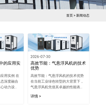
首页
>
新闻动态
2026-07-30
中的应用实
高效节能：气悬浮风机的技术
优势
用实例 在
高效节能：气悬浮风机的技术优势
生态深度融合
在当前工业绿色转型的大背景下，
核心动力设
气悬浮风机凭借其卓越的性能表
效比、极致的
现，正成为污水处理、纺织、化
详情 >
化的控制系
工、食品加工等多个领域的核心设
或缺的“绿色
备。这款产品彻底颠覆了传统鼓风