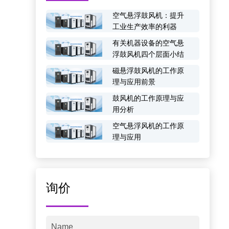
空气悬浮鼓风机：提升
工业生产效率的利器
有关机器设备的空气悬
浮鼓风机四个层面小结
磁悬浮鼓风机的工作原
理与应用前景
鼓风机的工作原理与应
用分析
空气悬浮风机的工作原
理与应用
询价