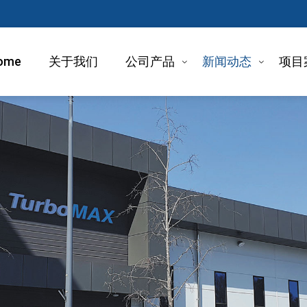
ome
关于我们
公司产品
新闻动态
项目