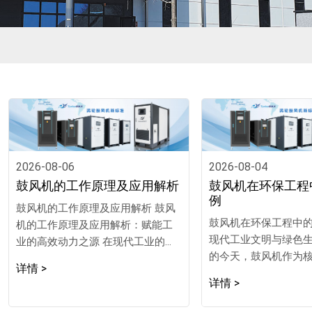
2026-08-06
2026-08-04
鼓风机的工作原理及应用解析
鼓风机在环保工程
例
鼓风机的工作原理及应用解析 鼓风
鼓风机在环保工程中的应
机的工作原理及应用解析：赋能工
现代工业文明与绿色
业的高效动力之源 在现代工业的气
的今天，鼓风机作为
力输送、污水处理及冶金化工等领
详情 >
备，正以其卓越的能
域，鼓风机始终扮演着“心脏”般的关
详情 >
运行稳定性以及智能
键角色。作为一种能够提供持续稳
统，成为环保领域不可
定气流的通用机械，高性能的鼓风